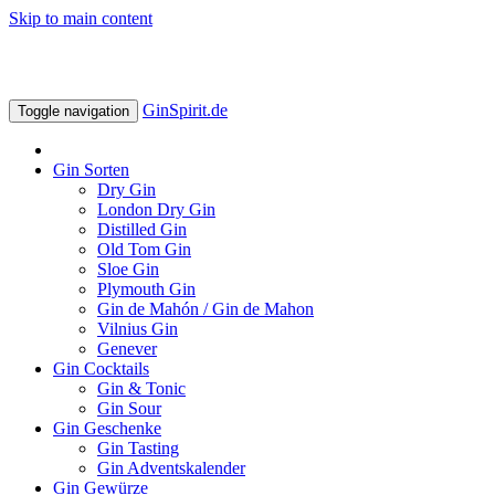
Skip to main content
GinSpirit.de
Toggle navigation
Gin Sorten
Dry Gin
London Dry Gin
Distilled Gin
Old Tom Gin
Sloe Gin
Plymouth Gin
Gin de Mahón / Gin de Mahon
Vilnius Gin
Genever
Gin Cocktails
Gin & Tonic
Gin Sour
Gin Geschenke
Gin Tasting
Gin Adventskalender
Gin Gewürze